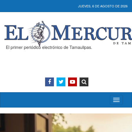
JUEVES, 6 DE AGOSTO DE 2026
El primer periódico electrónico de Tamaulipas.
Activar/
menú