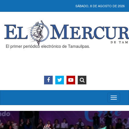
SÁBADO, 8 DE AGOSTO DE 2026
El primer periódico electrónico de Tamaulipas.
Activar/
menú