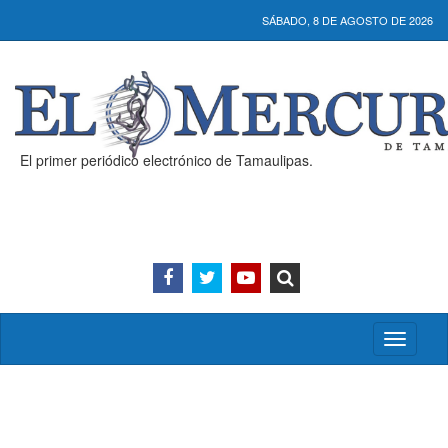
SÁBADO, 8 DE AGOSTO DE 2026
El primer periódico electrónico de Tamaulipas.
Activar/
menú