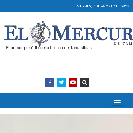
VIERNES, 7 DE AGOSTO DE 2026
El primer periódico electrónico de Tamaulipas.
Activar/
menú