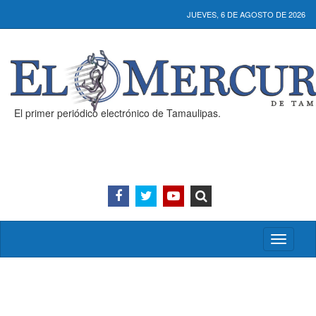
JUEVES, 6 DE AGOSTO DE 2026
El primer periódico electrónico de Tamaulipas.
Activar/
menú