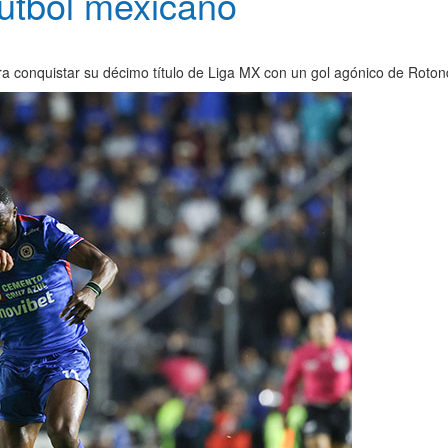
útbol mexicano
a conquistar su décimo título de Liga MX con un gol agónico de Roton