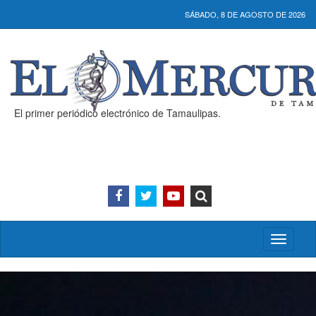
SÁBADO, 8 DE AGOSTO DE 2026
El primer periódico electrónico de Tamaulipas.
Activar/
menú