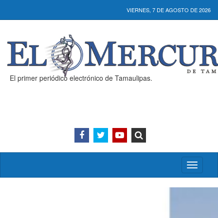
VIERNES, 7 DE AGOSTO DE 2026
El primer periódico electrónico de Tamaulipas.
Activar/
menú