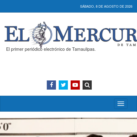
SÁBADO, 8 DE AGOSTO DE 2026
El primer periódico electrónico de Tamaulipas.
Activar/
menú