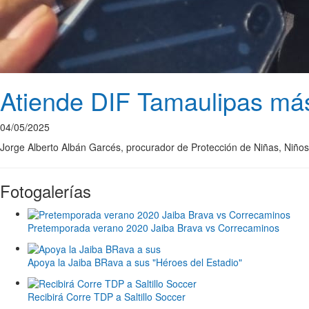
Atiende DIF Tamaulipas más 
04/05/2025
Jorge Alberto Albán Garcés, procurador de Protección de Niñas, Niños,
Fotogalerías
Pretemporada verano 2020 Jaiba Brava vs Correcaminos
Apoya la Jaiba BRava a sus "Héroes del Estadio"
Recibirá Corre TDP a Saltillo Soccer