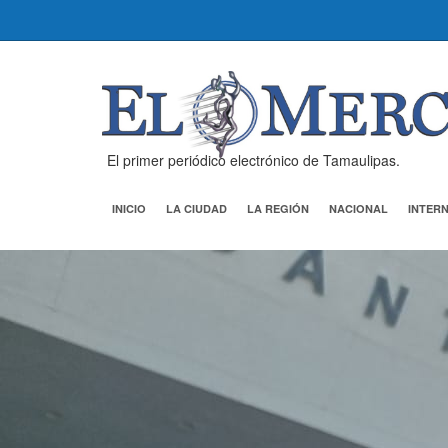
El primer periódico electrónico de Tamaulipas.
INICIO
LA CIUDAD
LA REGIÓN
NACIONAL
INTER