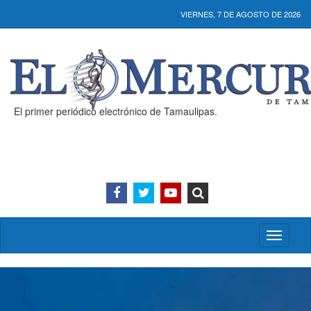
VIERNES, 7 DE AGOSTO DE 2026
El primer periódico electrónico de Tamaulipas.
Activar/
menú