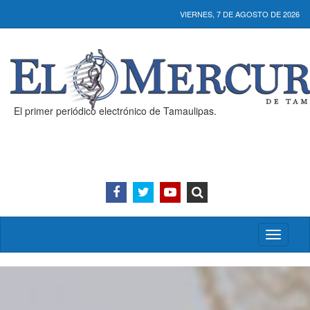
VIERNES, 7 DE AGOSTO DE 2026
El primer periódico electrónico de Tamaulipas.
Activar/
menú