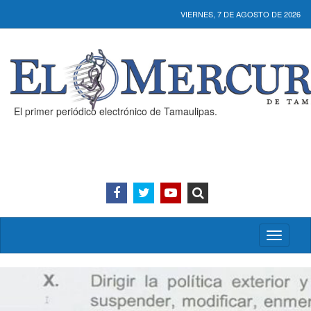
VIERNES, 7 DE AGOSTO DE 2026
El primer periódico electrónico de Tamaulipas.
Activar/
menú