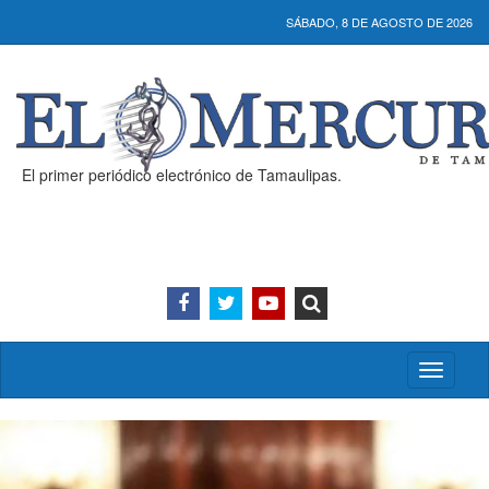
SÁBADO, 8 DE AGOSTO DE 2026
El primer periódico electrónico de Tamaulipas.
Activar/
menú