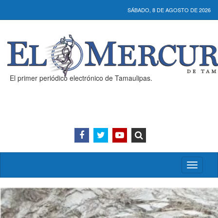
SÁBADO, 8 DE AGOSTO DE 2026
El primer periódico electrónico de Tamaulipas.
Activar/
menú