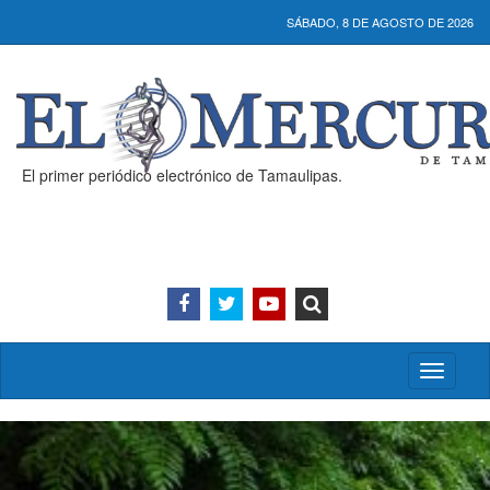
SÁBADO, 8 DE AGOSTO DE 2026
El primer periódico electrónico de Tamaulipas.
Activar/
menú