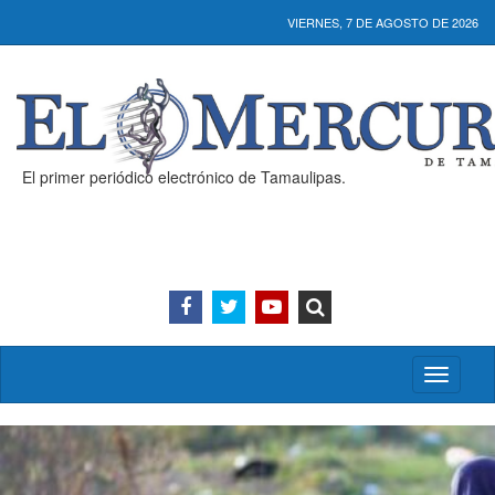
VIERNES, 7 DE AGOSTO DE 2026
El primer periódico electrónico de Tamaulipas.
Activar/
menú