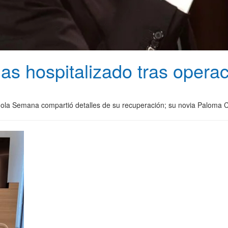
as hospitalizado tras opera
española Semana compartió detalles de su recuperación; su novia Palom