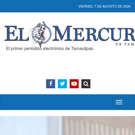
VIERNES, 7 DE AGOSTO DE 2026
El primer periódico electrónico de Tamaulipas.
Activar/
menú