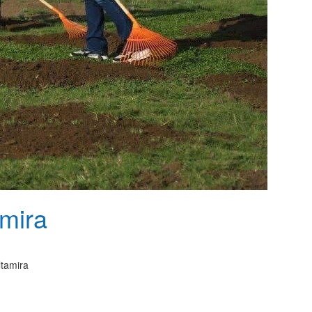
amira
ltamira