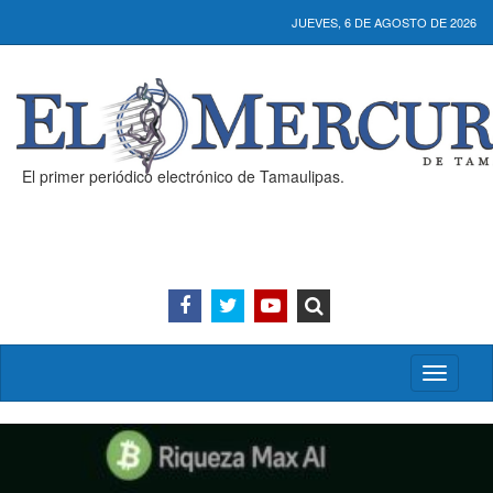
JUEVES, 6 DE AGOSTO DE 2026
El primer periódico electrónico de Tamaulipas.
Activar/
menú