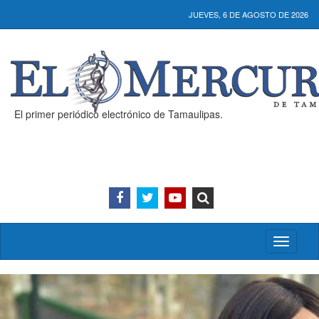
JUEVES, 6 DE AGOSTO DE 2026
El primer periódico electrónico de Tamaulipas.
Activar/
menú