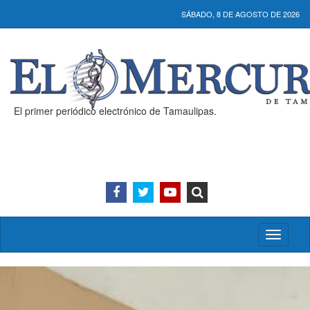
SÁBADO, 8 DE AGOSTO DE 2026
El primer periódico electrónico de Tamaulipas.
Activar/
menú