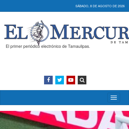
SÁBADO, 8 DE AGOSTO DE 2026
El primer periódico electrónico de Tamaulipas.
Activar/
menú