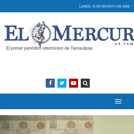
LUNES, 10 DE AGOSTO DE 2026
El primer periódico electrónico de Tamaulipas.
Activar/
menú