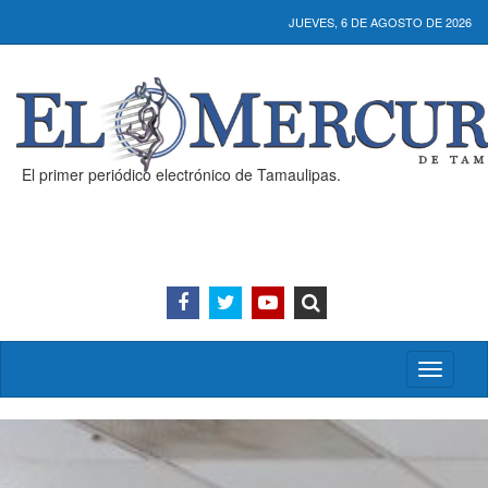
JUEVES, 6 DE AGOSTO DE 2026
El primer periódico electrónico de Tamaulipas.
Activar/
menú