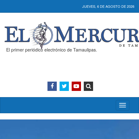
JUEVES, 6 DE AGOSTO DE 2026
El primer periódico electrónico de Tamaulipas.
Activar/
menú