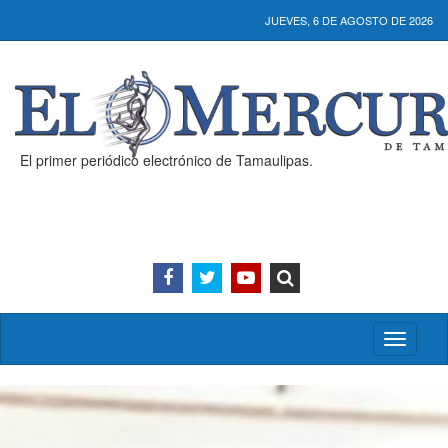
JUEVES, 6 DE AGOSTO DE 2026
El primer periódico electrónico de Tamaulipas.
Activar/
menú