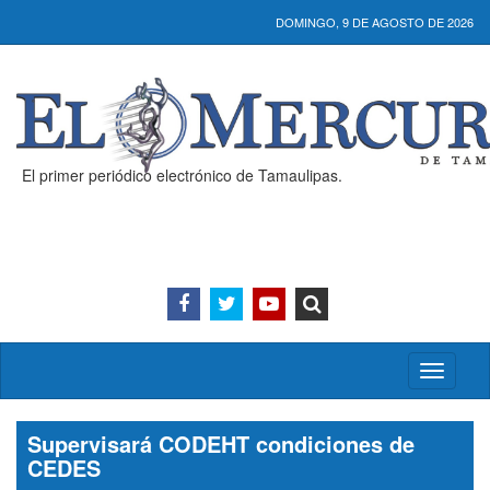
DOMINGO, 9 DE AGOSTO DE 2026
El primer periódico electrónico de Tamaulipas.
Activar/
menú
Supervisará CODEHT condiciones de
CEDES