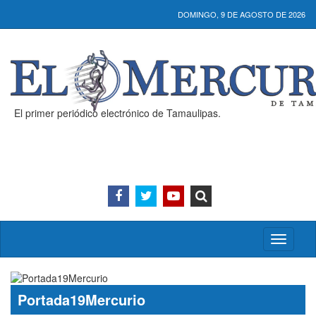
DOMINGO, 9 DE AGOSTO DE 2026
El primer periódico electrónico de Tamaulipas.
Activar/
menú
Portada19Mercurio