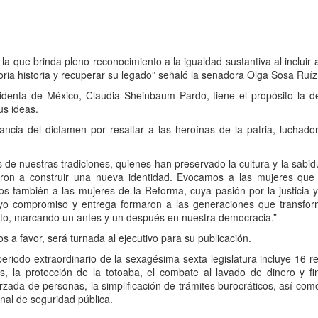
la que brinda pleno reconocimiento a la igualdad sustantiva al incluir
oria historia y recuperar su legado” señaló la senadora Olga Sosa Ruíz
sidenta de México, Claudia Sheinbaum Pardo, tiene el propósito la d
sus ideas.
cia del dictamen por resaltar a las heroínas de la patria, luchado
 de nuestras tradiciones, quienes han preservado la cultura y la sabid
aron a construir una nueva identidad. Evocamos a las mujeres que 
s también a las mujeres de la Reforma, cuya pasión por la justicia 
uyo compromiso y entrega formaron a las generaciones que transforma
voto, marcando un antes y un después en nuestra democracia.”
a favor, será turnada al ejecutivo para su publicación.
eriodo extraordinario de la sexagésima sexta legislatura incluye 16 re
, la protección de la totoaba, el combate al lavado de dinero y fi
ada de personas, la simplificación de trámites burocráticos, así como
onal de seguridad pública.