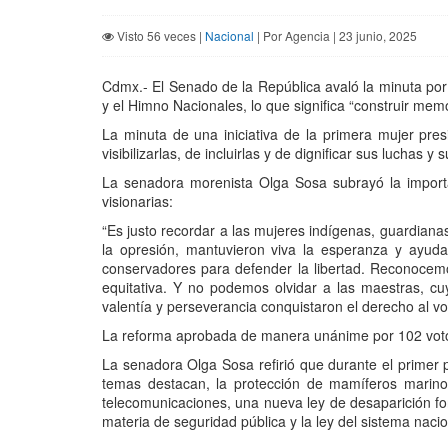
Visto 56 veces |
Nacional
| Por Agencia | 23 junio, 2025
Cdmx.- El Senado de la República avaló la minuta por 
y el Himno Nacionales, lo que significa “construir mem
La minuta de una iniciativa de la primera mujer pre
visibilizarlas, de incluirlas y de dignificar sus luchas y 
La senadora morenista Olga Sosa subrayó la importan
visionarias:
“Es justo recordar a las mujeres indígenas, guardianas
la opresión, mantuvieron viva la esperanza y ayud
conservadores para defender la libertad. Reconocemo
equitativa. Y no podemos olvidar a las maestras, c
valentía y perseverancia conquistaron el derecho al 
La reforma aprobada de manera unánime por 102 votos 
La senadora Olga Sosa refirió que durante el primer p
temas destacan, la protección de mamíferos marinos
telecomunicaciones, una nueva ley de desaparición forz
materia de seguridad pública y la ley del sistema naci