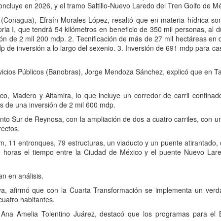
oncluye en 2026, y el tramo Saltillo-Nuevo Laredo del Tren Golfo de Mé
 (Conagua), Efraín Morales López, resaltó que en materia hídrica son 
a I, que tendrá 54 kilómetros en beneficio de 350 mil personas, al du
ón de 2 mil 200 mdp. 2. Tecnificación de más de 27 mil hectáreas en d
p de inversión a lo largo del sexenio. 3. Inversión de 691 mdp para c
rvicios Públicos (Banobras), Jorge Mendoza Sánchez, explicó que en T
co, Madero y Altamira, lo que incluye un corredor de carril confinad
és de una inversión de 2 mil 600 mdp.
to Sur de Reynosa, con la ampliación de dos a cuatro carriles, con u
rectos.
m, 11 entronques, 79 estructuras, un viaducto y un puente atirantado,
4.5 horas el tiempo entre la Ciudad de México y el puente Nuevo La
n en análisis.
ya, afirmó que con la Cuarta Transformación se implementa un verd
cuatro habitantes.
 Ana Amelia Tolentino Juárez, destacó que los programas para el