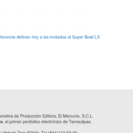
erencia definen hoy a los invitados al Super Bowl LX
ativa de Producción Editora, El Mercurio, S.C.L.
as
, el primer periódico electrónico de Tamaulipas.
 Victoria Tam 87000. Tel (834)172.52.00