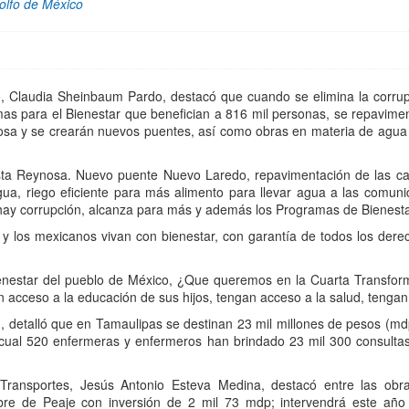
Golfo de México
 Claudia Sheinbaum Pardo, destacó que cuando se elimina la corrupci
s para el Bienestar que benefician a 816 mil personas, se repavimen
nosa y se crearán nuevos puentes, así como obras en materia de agua 
sta Reynosa. Nuevo puente Nuevo Laredo, repavimentación de las ca
agua, riego eficiente para más alimento para llevar agua a las comu
ay corrupción, alcanza para más y además los Programas de Bienestar
 y los mexicanos vivan con bienestar, con garantía de todos los derec
enestar del pueblo de México, ¿Que queremos en la Cuarta Transfor
n acceso a la educación de sus hijos, tengan acceso a la salud, tengan
, detalló que en Tamaulipas se destinan 23 mil millones de pesos (mdp
 cual 520 enfermeras y enfermeros han brindado 23 mil 300 consulta
y Transportes, Jesús Antonio Esteva Medina, destacó entre las obr
re de Peaje con inversión de 2 mil 73 mdp; intervendrá este año 