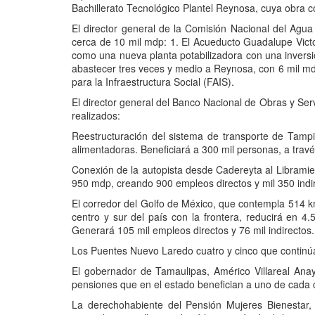
Bachillerato Tecnológico Plantel Reynosa, cuya obra c
El director general de la Comisión Nacional del Agua
cerca de 10 mil mdp: 1. El Acueducto Guadalupe Victori
como una nueva planta potabilizadora con una inversi
abastecer tres veces y medio a Reynosa, con 6 mil md
para la Infraestructura Social (FAIS).
El director general del Banco Nacional de Obras y Se
realizados:
Reestructuración del sistema de transporte de Tampi
alimentadoras. Beneficiará a 300 mil personas, a trav
Conexión de la autopista desde Cadereyta al Libramien
950 mdp, creando 900 empleos directos y mil 350 indi
El corredor del Golfo de México, que contempla 514 k
centro y sur del país con la frontera, reducirá en 
Generará 105 mil empleos directos y 76 mil indirectos.
Los Puentes Nuevo Laredo cuatro y cinco que continúa
El gobernador de Tamaulipas, Américo Villareal Ana
pensiones que en el estado benefician a uno de cada 
La derechohabiente del Pensión Mujeres Bienestar,