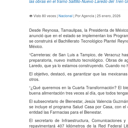
las obras en el tramo Saltillo-Nuevo Laredo del Tren 
Visto 80 veces |
Nacional
| Por Agencia | 25 enero, 2026
Desde Reynosa, Tamaulipas, la Presidenta de México,
anunció que en el estado se implementan los Programa
se construirá el Bachillerato Tecnológico Plantel Rey
México.
“Carreteras: de San Luis a Tampico, de Veracruz ha
preparatoria, nuevo instituto tecnológico. Obras de 
Laredo, que ya lo estamos construyendo. Cuando no h
El objetivo, destacó, es garantizar que las mexicanas
otros.
“¿Qué queremos en la Cuarta Transformación? El bi
buena alimentación tres veces al día, que todos tenga
El subsecretario de Bienestar, Jesús Valencia Guzmán
se incluye el programa Salud Casa por Casa, con el
entidad las Farmacias para el Bienestar.
El secretario de Infraestructura, Comunicaciones 
repavimentará 407 kilómetros de la Red Federal Lib