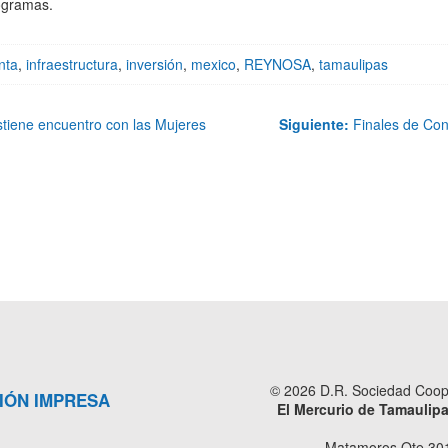
rogramas.
nta
,
infraestructura
,
inversión
,
mexico
,
REYNOSA
,
tamaulipas
iene encuentro con las Mujeres
Siguiente:
Finales de Conf
© 2026 D.R. Sociedad Cooper
IÓN IMPRESA
El Mercurio de Tamaulip
Matamoros Ote 301