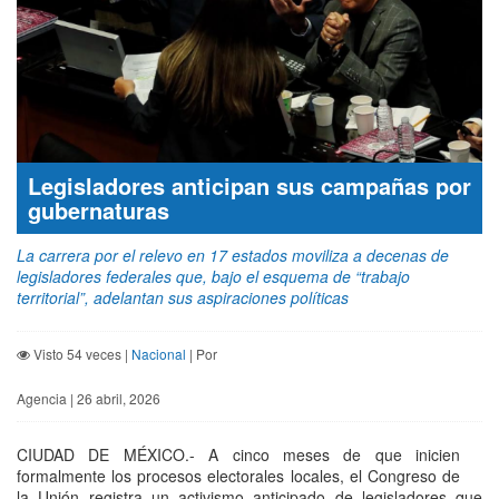
Legisladores anticipan sus campañas por
gubernaturas
La carrera por el relevo en 17 estados moviliza a decenas de
legisladores federales que, bajo el esquema de “trabajo
territorial”, adelantan sus aspiraciones políticas
Visto 54 veces |
Nacional
| Por
Agencia | 26 abril, 2026
CIUDAD DE MÉXICO.- A cinco meses de que inicien
formalmente los procesos electorales locales, el Congreso de
la Unión registra un activismo anticipado de legisladores que