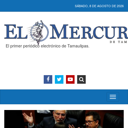
SÁBADO, 8 DE AGOSTO DE 2026
El primer periódico electrónico de Tamaulipas.
Activar/
menú