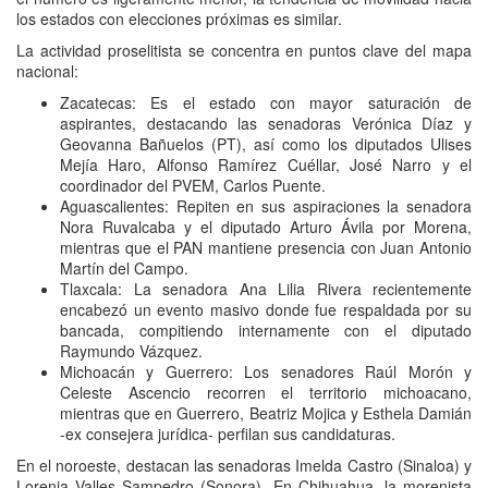
los estados con elecciones próximas es similar.
La actividad proselitista se concentra en puntos clave del mapa
nacional:
Zacatecas: Es el estado con mayor saturación de
aspirantes, destacando las senadoras Verónica Díaz y
Geovanna Bañuelos (PT), así como los diputados Ulises
Mejía Haro, Alfonso Ramírez Cuéllar, José Narro y el
coordinador del PVEM, Carlos Puente.
Aguascalientes: Repiten en sus aspiraciones la senadora
Nora Ruvalcaba y el diputado Arturo Ávila por Morena,
mientras que el PAN mantiene presencia con Juan Antonio
Martín del Campo.
Tlaxcala: La senadora Ana Lilia Rivera recientemente
encabezó un evento masivo donde fue respaldada por su
bancada, compitiendo internamente con el diputado
Raymundo Vázquez.
Michoacán y Guerrero: Los senadores Raúl Morón y
Celeste Ascencio recorren el territorio michoacano,
mientras que en Guerrero, Beatriz Mojica y Esthela Damián
-ex consejera jurídica- perfilan sus candidaturas.
En el noroeste, destacan las senadoras Imelda Castro (Sinaloa) y
Lorenia Valles Sampedro (Sonora). En Chihuahua, la morenista