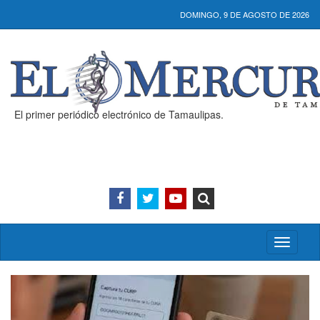
DOMINGO, 9 DE AGOSTO DE 2026
El primer periódico electrónico de Tamaulipas.
Activar/
menú