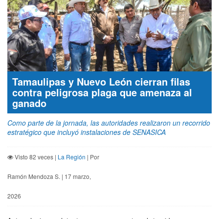
Tamaulipas y Nuevo León cierran filas
contra peligrosa plaga que amenaza al
ganado
Como parte de la jornada, las autoridades realizaron un recorrido
estratégico que incluyó instalaciones de SENASICA
Visto 82 veces |
La Región
| Por
Ramón Mendoza S. | 17 marzo,
2026