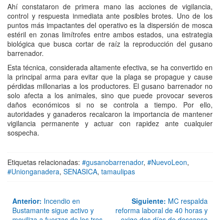
Ahí constataron de primera mano las acciones de vigilancia,
control y respuesta inmediata ante posibles brotes. Uno de los
puntos más impactantes del operativo es la dispersión de mosca
estéril en zonas limítrofes entre ambos estados, una estrategia
biológica que busca cortar de raíz la reproducción del gusano
barrenador.
Esta técnica, considerada altamente efectiva, se ha convertido en
la principal arma para evitar que la plaga se propague y cause
pérdidas millonarias a los productores. El gusano barrenador no
solo afecta a los animales, sino que puede provocar severos
daños económicos si no se controla a tiempo. Por ello,
autoridades y ganaderos recalcaron la importancia de mantener
vigilancia permanente y actuar con rapidez ante cualquier
sospecha.
Etiquetas relacionadas:
#gusanobarrenador
,
#NuevoLeon
,
#Unionganadera
,
SENASICA
,
tamaulipas
Anterior:
Incendio en
Siguiente:
MC respalda
Bustamante sigue activo y
reforma laboral de 40 horas y
moviliza a fuerzas de los tres
exige dos días de descanso