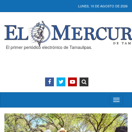
LUNES, 10 DE AGOSTO DE 2026
El primer periódico electrónico de Tamaulipas.
Activar/
menú