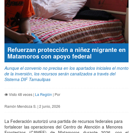
Refuerzan protección a niñez migrante en
Matamoros con apoyo federal
Aunque el convenio no precisa en los apartados iniciales el monto
de la inversión, los recursos serán canalizados a través del
Sistema DIF Tamaulipas
Visto 48 veces |
La Región
| Por
Ramón Mendoza S. | 2 junio, 2026
La Federación autorizó una partida de recursos federales para
fortalecer las operaciones del Centro de Atención a Menores
Fronterizos (CAMEF) de Matamoros durante 2026, con el