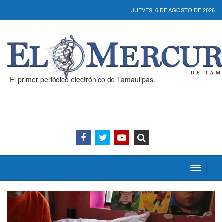
JUEVES, 6 DE AGOSTO DE 2026
El primer periódico electrónico de Tamaulipas.
Activar/
menú