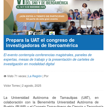
Prepara la UAT el congreso de
investigadoras de Iberoamérica
El evento contempla conferencias magistrales, paneles de
expertas, mesas de trabajo y la presentación de carteles de
investigación en modalidad digital
Visto 71 veces |
La Región
| Por
Víctor Torres | 2 agosto, 2025
La Universidad Autónoma de Tamaulipas (UAT), en
colaboración con la Benemérita Universidad Autónoma de
Puebla (BUAP) y el Consejo Tamaulipeco de Ciencia y Tecnología