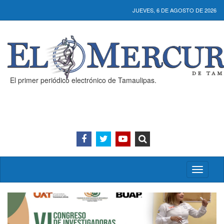
JUEVES, 6 DE AGOSTO DE 2026
El primer periódico electrónico de Tamaulipas.
Activar/
menú