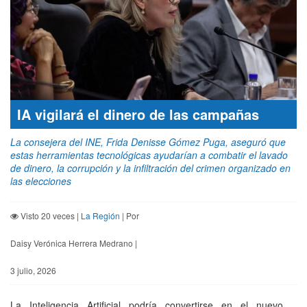
IA vigilará el dinero de las campañas
La consejera del INE, Frida Denisse Gómez Puga, aseguró que
estas herramientas tecnológicas ayudarían a combatir el lavado
de dinero, la corrupción y la infiltración del crimen organizado en
las elecciones
Visto 20 veces |
La Región
| Por
Daisy Verónica Herrera Medrano |
3 julio, 2026
La Inteligencia Artificial podría convertirse en el nuevo