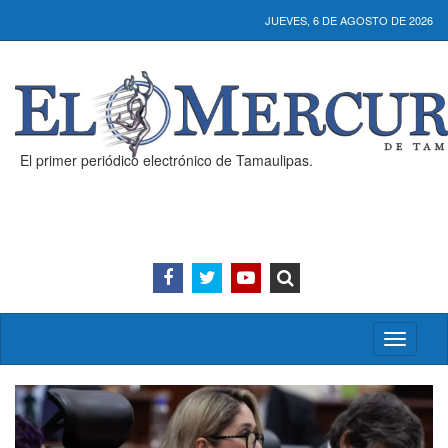
JUEVES, 6 DE AGOSTO DE 2026
El primer periódico electrónico de Tamaulipas.
Activar/
menú