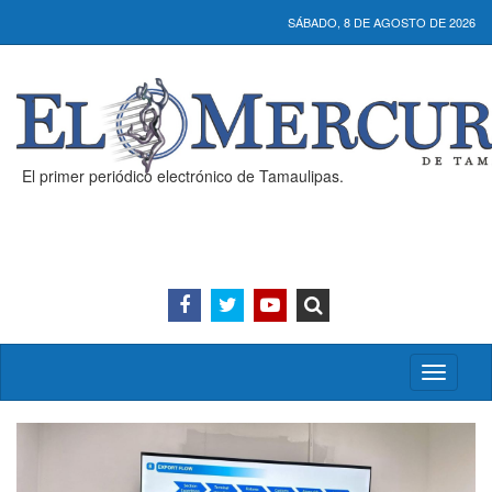
SÁBADO, 8 DE AGOSTO DE 2026
El primer periódico electrónico de Tamaulipas.
Activar/
menú