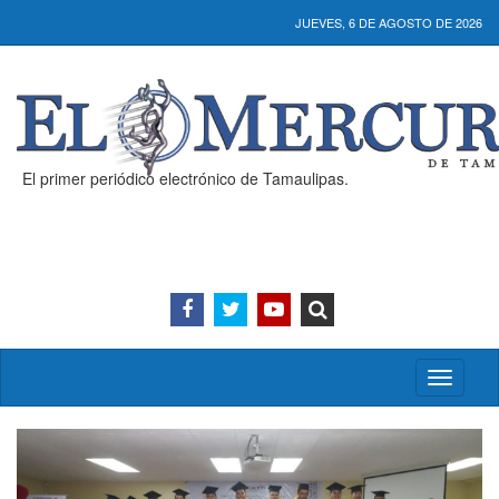
JUEVES, 6 DE AGOSTO DE 2026
El primer periódico electrónico de Tamaulipas.
Activar/
menú