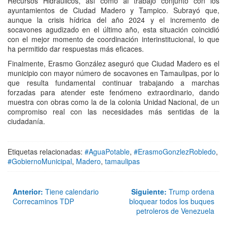
Recursos Hidráulicos, así como al trabajo conjunto con los
ayuntamientos de Ciudad Madero y Tampico. Subrayó que,
aunque la crisis hídrica del año 2024 y el incremento de
socavones agudizado en el último año, esta situación coincidió
con el mejor momento de coordinación interinstitucional, lo que
ha permitido dar respuestas más eficaces.
Finalmente, Erasmo González aseguró que Ciudad Madero es el
municipio con mayor número de socavones en Tamaulipas, por lo
que resulta fundamental continuar trabajando a marchas
forzadas para atender este fenómeno extraordinario, dando
muestra con obras como la de la colonia Unidad Nacional, de un
compromiso real con las necesidades más sentidas de la
ciudadanía.
Etiquetas relacionadas:
#AguaPotable
,
#ErasmoGonzlezRobledo
,
#GobiernoMunicipal
,
Madero
,
tamaulipas
Anterior:
Tiene calendario
Siguiente:
Trump ordena
Correcaminos TDP
bloquear todos los buques
petroleros de Venezuela