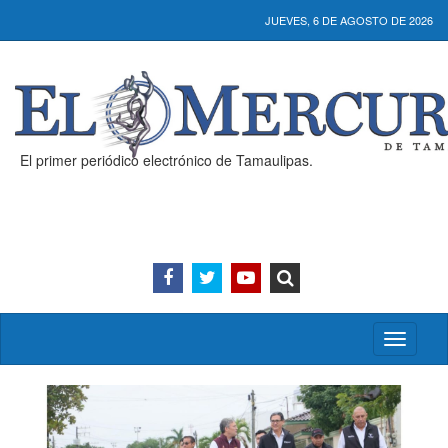
JUEVES, 6 DE AGOSTO DE 2026
El primer periódico electrónico de Tamaulipas.
Activar/
menú