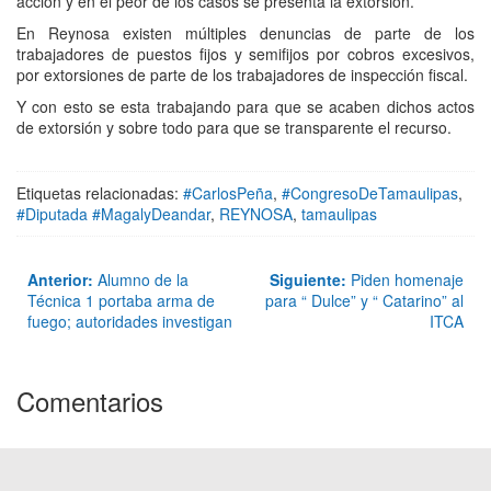
acción y en el peor de los casos se presenta la extorsion.
En Reynosa existen múltiples denuncias de parte de los
trabajadores de puestos fijos y semifijos por cobros excesivos,
por extorsiones de parte de los trabajadores de inspección fiscal.
Y con esto se esta trabajando para que se acaben dichos actos
de extorsión y sobre todo para que se transparente el recurso.
Etiquetas relacionadas:
#CarlosPeña
,
#CongresoDeTamaulipas
,
#Diputada #MagalyDeandar
,
REYNOSA
,
tamaulipas
Anterior:
Alumno de la
Siguiente:
Piden homenaje
Técnica 1 portaba arma de
para “ Dulce” y “ Catarino” al
fuego; autoridades investigan
ITCA
Comentarios