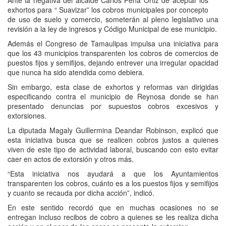
Ante la negativa del alcalde Carlos Peña Ortiz de aceptar los
exhortos para “ Suavizar” los cobros municipales por concepto
de uso de suelo y comercio, someterán al pleno legislativo una
revisión a la ley de ingresos y Código Municipal de ese municipio.
Además el Congreso de Tamaulipas impulsa una iniciativa para
que los 43 municipios transparenten los cobros de comercios de
puestos fijos y semifijos, dejando entrever una irregular opacidad
que nunca ha sido atendida como debiera.
Sin embargo, esta clase de exhortos y reformas van dirigidas
especificando contra el municipio de Reynosa donde se han
presentado denuncias por supuestos cobros excesivos y
extorsiones.
La diputada Magaly Guillermina Deandar Robinson, explicó que
esta iniciativa busca que se realicen cobros justos a quienes
viven de este tipo de actividad laboral, buscando con esto evitar
caer en actos de extorsión y otros más.
“Esta iniciativa nos ayudará a que los Ayuntamientos
transparenten los cobros, cuánto es a los puestos fijos y semifijos
y cuanto se recauda por dicha acción”, indicó.
En este sentido recordó que en muchas ocasiones no se
entregan incluso recibos de cobro a quienes se les realiza dicha