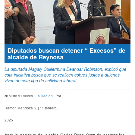
Diputados buscan detener “ Excesos” de
alcalde de Reynosa
La diputada Magaly Guillermina Deandar Robinson, explicó que
esta iniciativa busca que se realicen cobros justos a quienes
viven de este tipo de actividad laboral
Visto 91 veces |
La Región
| Por
Ramón Mendoza S. | 11 febrero,
2025