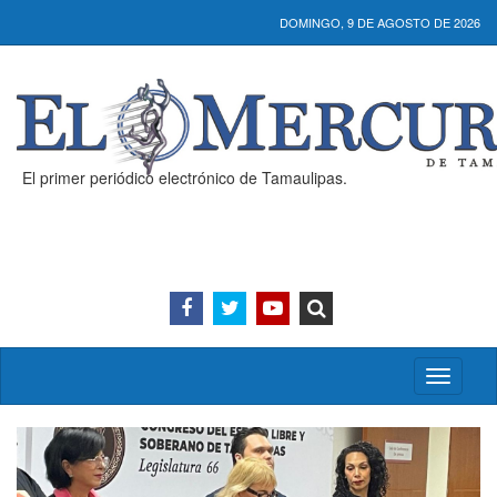
DOMINGO, 9 DE AGOSTO DE 2026
El primer periódico electrónico de Tamaulipas.
Activar/
menú