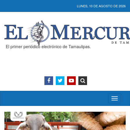
LUNES, 10 DE AGOSTO DE 2026
El primer periódico electrónico de Tamaulipas.
Activar/
menú