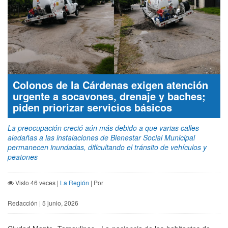
Colonos de la Cárdenas exigen atención
urgente a socavones, drenaje y baches;
piden priorizar servicios básicos
La preocupación creció aún más debido a que varias calles
aledañas a las instalaciones de Bienestar Social Municipal
permanecen inundadas, dificultando el tránsito de vehículos y
peatones
Visto 46 veces |
La Región
| Por
Redacción | 5 junio, 2026