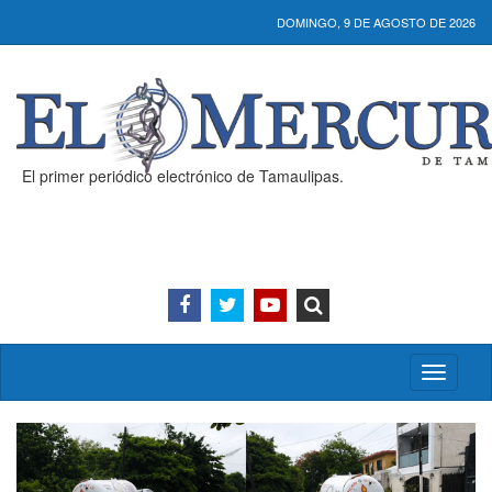
DOMINGO, 9 DE AGOSTO DE 2026
El primer periódico electrónico de Tamaulipas.
Activar/
menú