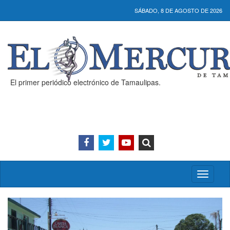
SÁBADO, 8 DE AGOSTO DE 2026
El primer periódico electrónico de Tamaulipas.
Activar/
menú