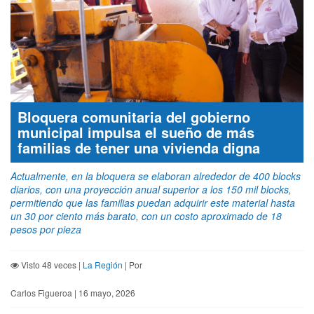
Bloquera comunitaria del gobierno
municipal impulsa el sueño de más
familias de tener una vivienda digna
Actualmente, en la bloquera se elaboran alrededor de 400 blocks
diarios, con una proyección anual superior a los 150 mil blocks,
permitiendo que las familias puedan adquirir este material hasta
un 30 por ciento más barato, con un costo aproximado de 18
pesos por pieza
Visto 48 veces |
La Región
| Por
Carlos Figueroa | 16 mayo, 2026