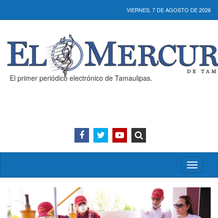
VIERNES, 7 DE AGOSTO DE 2026
El primer periódico electrónico de Tamaulipas.
Activar/
menú