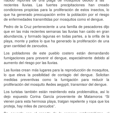
habido reportes de una plaga de mosquitos debido a las
recientes lluvias. Las fuertes precipitaciones han creado
condiciones propicias para la proliferación de estos insectos, lo
que ha generado preocupación entre la población por el riesgo
de enfermedades transmitidas por mosquitos como el dengue.
Pedro de la Cruz perteneciente a una familia de pescadores dijo
que en las más recientes semanas las lluvias han caído en gran
abundancia, y formado lagunas en todas partes, a la orilla de la
playa, monte y patios lo que ha generado la proliferación de una
gran cantidad de zancudos.
Los pobladores de este pueblo costero están demandando
fumigaciones para prevenir el dengue, especialmente debido al
aumento del riesgo por las lluvias.
Las lluvias crean más lugares para la reproducción de mosquitos,
lo que eleva la posibilidad de contagio del dengue. Solicitan
medidas preventivas como la fumigación para reducir la
proliferación del mosquito Aedes aegypti, transmisor del dengue.
Los turistas también están resintiendo esta problemática, así lo
dejo expuesto Corina García proveniente de Matamoros “Si
vienen para esta hermosa playa, traigan repelente y ropa que los
proteja, hay miles de zancudos”.