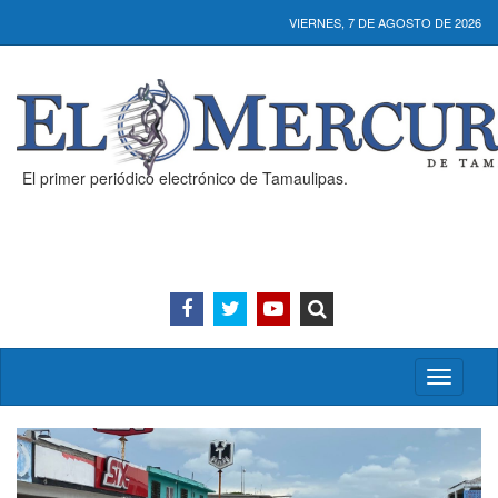
VIERNES, 7 DE AGOSTO DE 2026
El primer periódico electrónico de Tamaulipas.
Activar/
menú