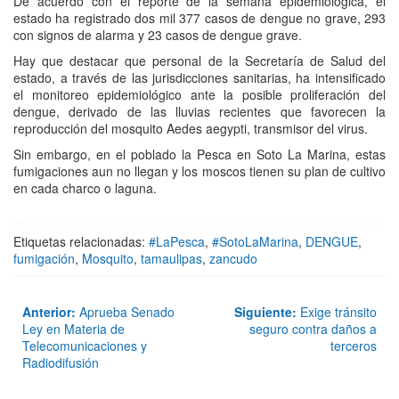
De acuerdo con el reporte de la semana epidemiológica, el
estado ha registrado dos mil 377 casos de dengue no grave, 293
con signos de alarma y 23 casos de dengue grave.
Hay que destacar que personal de la Secretaría de Salud del
estado, a través de las jurisdicciones sanitarias, ha intensificado
el monitoreo epidemiológico ante la posible proliferación del
dengue, derivado de las lluvias recientes que favorecen la
reproducción del mosquito Aedes aegypti, transmisor del virus.
Sin embargo, en el poblado la Pesca en Soto La Marina, estas
fumigaciones aun no llegan y los moscos tienen su plan de cultivo
en cada charco o laguna.
Etiquetas relacionadas:
#LaPesca
,
#SotoLaMarina
,
DENGUE
,
fumigación
,
Mosquito
,
tamaulipas
,
zancudo
Anterior:
Aprueba Senado
Siguiente:
Exige tránsito
Ley en Materia de
seguro contra daños a
Telecomunicaciones y
terceros
Radiodifusión