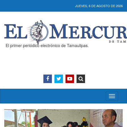
JUEVES, 6 DE AGOSTO DE 2026
El primer periódico electrónico de Tamaulipas.
Activar/
menú