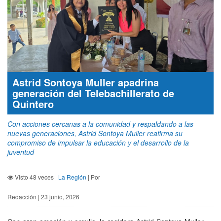
Astrid Sontoya Muller apadrina
generación del Telebachillerato de
Quintero
Con acciones cercanas a la comunidad y respaldando a las
nuevas generaciones, Astrid Sontoya Muller reafirma su
compromiso de impulsar la educación y el desarrollo de la
juventud
Visto 48 veces |
La Región
| Por
Redacción | 23 junio, 2026