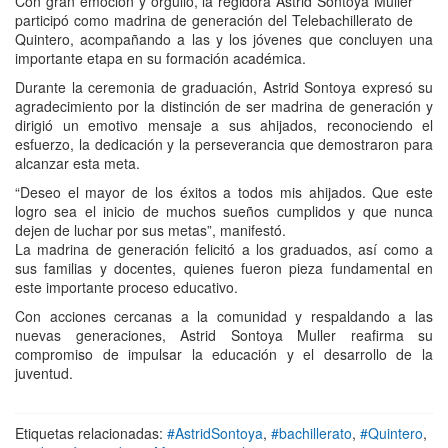
Con gran emoción y orgullo, la regidora Astrid Sontoya Muller
participó como madrina de generación del Telebachillerato de
Quintero, acompañando a las y los jóvenes que concluyen una
importante etapa en su formación académica.
Durante la ceremonia de graduación, Astrid Sontoya expresó su
agradecimiento por la distinción de ser madrina de generación y
dirigió un emotivo mensaje a sus ahijados, reconociendo el
esfuerzo, la dedicación y la perseverancia que demostraron para
alcanzar esta meta.
“Deseo el mayor de los éxitos a todos mis ahijados. Que este
logro sea el inicio de muchos sueños cumplidos y que nunca
dejen de luchar por sus metas”, manifestó.
La madrina de generación felicitó a los graduados, así como a
sus familias y docentes, quienes fueron pieza fundamental en
este importante proceso educativo.
Con acciones cercanas a la comunidad y respaldando a las
nuevas generaciones, Astrid Sontoya Muller reafirma su
compromiso de impulsar la educación y el desarrollo de la
juventud.
Etiquetas relacionadas:
#AstridSontoya
,
#bachillerato
,
#Quintero
,