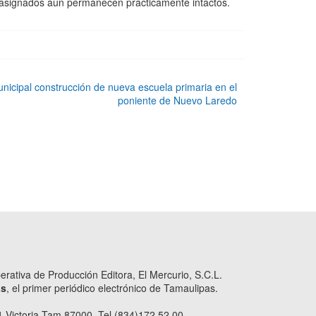
os asignados aún permanecen prácticamente intactos.
unicipal construcción de nueva escuela primaria en el
poniente de Nuevo Laredo
ativa de Producción Editora, El Mercurio, S.C.L.
as
, el primer periódico electrónico de Tamaulipas.
 Victoria Tam 87000. Tel (834)172.52.00