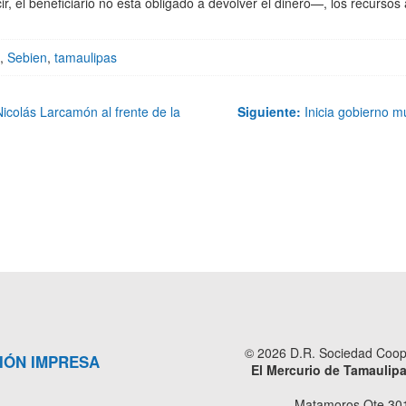
, el beneficiario no está obligado a devolver el dinero—, los recurs
,
Sebien
,
tamaulipas
icolás Larcamón al frente de la
Siguiente:
Inicia gobierno m
© 2026 D.R. Sociedad Cooper
IÓN IMPRESA
El Mercurio de Tamaulip
Matamoros Ote 301