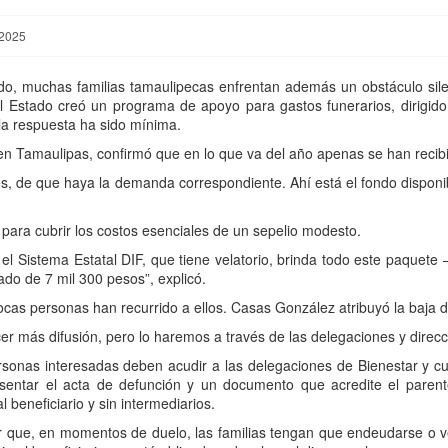
 2025
ido, muchas familias tamaulipecas enfrentan además un obstáculo si
el Estado creó un programa de apoyo para gastos funerarios, dirigido
la respuesta ha sido mínima.
 en Tamaulipas, confirmó que en lo que va del año apenas se han recibi
es, de que haya la demanda correspondiente. Ahí está el fondo dispon
para cubrir los costos esenciales de un sepelio modesto.
l Sistema Estatal DIF, que tiene velatorio, brinda todo este paquete —
ado de 7 mil 300 pesos”, explicó.
 pocas personas han recurrido a ellos. Casas González atribuyó la baj
r más difusión, pero lo haremos a través de las delegaciones y direcc
rsonas interesadas deben acudir a las delegaciones de Bienestar y cum
resentar el acta de defunción y un documento que acredite el parent
 beneficiario y sin intermediarios.
r que, en momentos de duelo, las familias tengan que endeudarse o ve