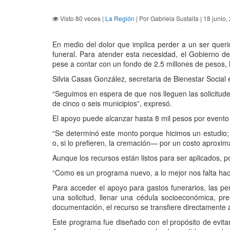
Visto 80 veces |
La Región
| Por Gabriela Sustaita | 18 junio,
En medio del dolor que implica perder a un ser quer
funeral. Para atender esta necesidad, el Gobierno d
pese a contar con un fondo de 2.5 millones de pesos, 
Silvia Casas González, secretaria de Bienestar Social
“Seguimos en espera de que nos lleguen las solicitud
de cinco o seis municipios”, expresó.
El apoyo puede alcanzar hasta 8 mil pesos por evento 
“Se determinó este monto porque hicimos un estudio; e
o, si lo prefieren, la cremación— por un costo aproxim
Aunque los recursos están listos para ser aplicados,
“Como es un programa nuevo, a lo mejor nos falta hace
Para acceder el apoyo para gastos funerarios, las pe
una solicitud, llenar una cédula socioeconómica, p
documentación, el recurso se transfiere directamente al
Este programa fue diseñado con el propósito de evita