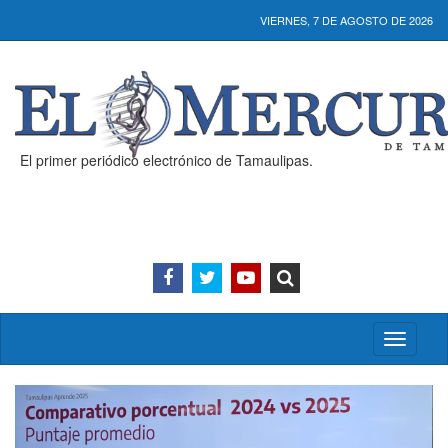
VIERNES, 7 DE AGOSTO DE 2026
El primer periódico electrónico de Tamaulipas.
Activar/
menú